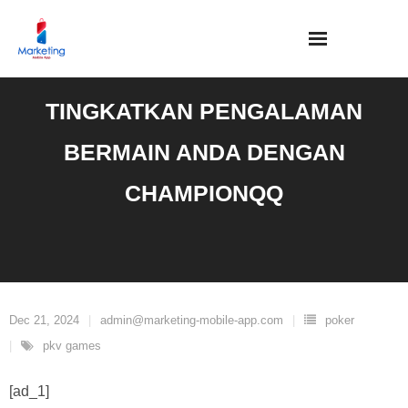
Skip
to
content
TINGKATKAN PENGALAMAN
BERMAIN ANDA DENGAN
CHAMPIONQQ
Dec 21, 2024
admin@marketing-mobile-app.com
poker
pkv games
[ad_1]