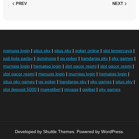
PREV
NEXT
menuqq login
|
situs pkv
|
situs pkv
|
poker online
|
slot terpercaya
|
judi bola parlay
|
dominoqq
|
qq poker
|
bandarqq pkv
|
pkv games
|
murniqq login
|
hematqq login
|
slot gacor resmi
|
slot gacor resmi
|
slot gacor resmi
|
menuqq login
|
murniqq login
|
hematqq login
|
situs pkv games
|
qq poker
|
bandarqq pkv
|
pkv games
|
situs pkv
|
slot deposit 5000
|
majestibet
|
miyaqq
|
gajibet
|
pkv games
Developed by
Shuttle Themes
. Powered by
WordPress
.