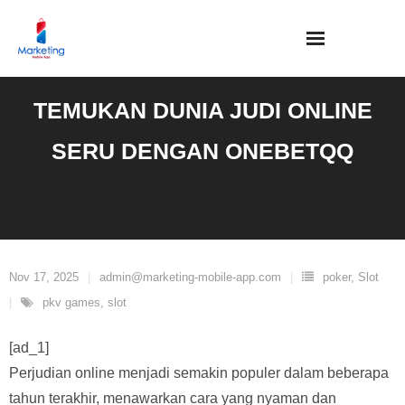
Skip
to
content
TEMUKAN DUNIA JUDI ONLINE
SERU DENGAN ONEBETQQ
Nov 17, 2025
admin@marketing-mobile-app.com
poker
,
Slot
pkv games
,
slot
[ad_1]
Perjudian online menjadi semakin populer dalam beberapa
tahun terakhir, menawarkan cara yang nyaman dan