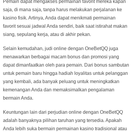
Pemain dapat mengakses permainan favorit mereka kapan
saja, di mana saja, tanpa harus melakukan perjalanan ke
kasino fisik. Artinya, Anda dapat menikmati permainan
favorit sesuai jadwal Anda sendiri, baik saat istirahat makan
siang, sepulang kerja, atau di akhir pekan.
Selain kemudahan, judi online dengan OneBetQQ juga
menawarkan berbagai macam bonus dan promosi yang
dapat dimanfaatkan oleh para pemain. Dari bonus sambutan
untuk pemain baru hingga hadiah loyalitas untuk pelanggan
yang kembali, ada banyak peluang untuk meningkatkan
kemenangan Anda dan memaksimalkan pengalaman
bermain Anda.
Keuntungan lain dari perjudian online dengan OneBetQQ
adalah banyaknya pilihan taruhan yang tersedia. Apakah
Anda lebih suka bermain permainan kasino tradisional atau