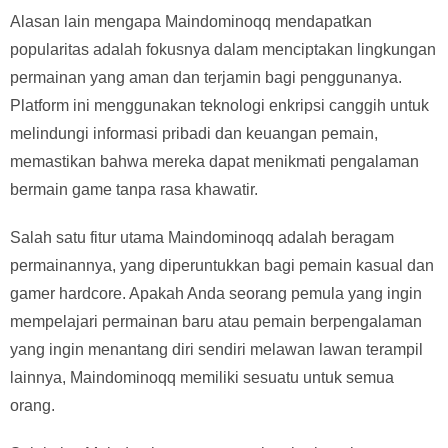
Alasan lain mengapa Maindominoqq mendapatkan
popularitas adalah fokusnya dalam menciptakan lingkungan
permainan yang aman dan terjamin bagi penggunanya.
Platform ini menggunakan teknologi enkripsi canggih untuk
melindungi informasi pribadi dan keuangan pemain,
memastikan bahwa mereka dapat menikmati pengalaman
bermain game tanpa rasa khawatir.
Salah satu fitur utama Maindominoqq adalah beragam
permainannya, yang diperuntukkan bagi pemain kasual dan
gamer hardcore. Apakah Anda seorang pemula yang ingin
mempelajari permainan baru atau pemain berpengalaman
yang ingin menantang diri sendiri melawan lawan terampil
lainnya, Maindominoqq memiliki sesuatu untuk semua
orang.